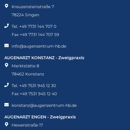
Standorte
Kreuzensteinstraße 7
78224 Singen
Tel. +49 7731 144 707 0
Fax +49 7731 144 707 59
info@augenzentrum-hb.de
Augenarzt Konstanz - Zweigpraxis
AUGENARZT KONSTANZ - Zweigpraxis
Marktstätte 8
78462 Konstanz
Tel. +49 7531 945 12 30
Fax +49 7531 945 12 40
konstanz@augenzentrum-hb.de
Augenarzt Engen - Zweigpraxis
AUGENARZT ENGEN - Zweigpraxis
Hewenstraße 17