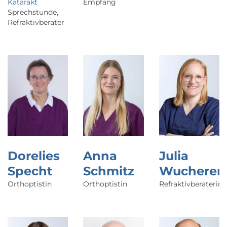
Katarakt
Empfang
Sprechstunde,
Refraktiv­berater
Dorelies
Anna
Julia
Specht
Schmitz
Wucherer
Orthoptistin
Orthoptistin
Refraktivberaterin