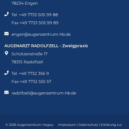
78234 Engen
Tel. +49 7733 505 99 88
Fax +49 7733 505 99 89
engen@augenzentrum-hb.de
Augenarzt Radolfzell - Zweigpraxis
AUGENARZT RADOLFZELL - Zweigpraxis
Schützenstraße 17
78315 Radolfzell
Tel. +49 7732 356 9
Fax +49 7732 555 57
radolfzell@augenzentrum-hb.de
© 2026 Augenzentrum Hegau-
Impressum
|
Datenschutz
|
Erklärung zur