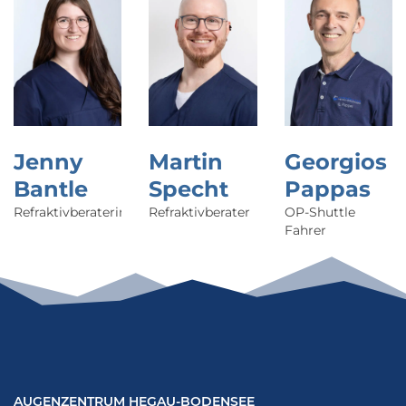
Jenny
Martin
Georgios
Bantle
Specht
Pappas
Refraktivberaterin
Refraktivberater
OP-Shuttle
Fahrer
Augenzentrum Hegau-Bodensee – Singen
AUGENZENTRUM HEGAU-BODENSEE