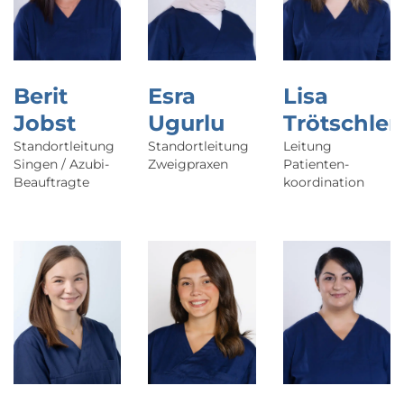
Berit
Esra
Lisa
Jobst
Ugurlu
Trötschler
Standortleitung
Standortleitung
Leitung
Singen / Azubi-
Zweigpraxen
Patienten­
Beauftragte
koordination