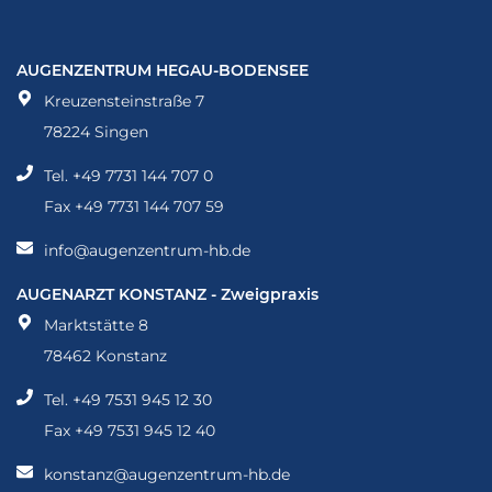
Standorte
Augenzentrum Hegau-Bodensee – Singen
AUGENZENTRUM HEGAU-BODENSEE
Kreuzensteinstraße 7
78224 Singen
Tel. +49 7731 144 707 0
Fax +49 7731 144 707 59
info@augenzentrum-hb.de
Augenarzt Konstanz - Zweigpraxis
AUGENARZT KONSTANZ - Zweigpraxis
Marktstätte 8
78462 Konstanz
Tel. +49 7531 945 12 30
Fax +49 7531 945 12 40
konstanz@augenzentrum-hb.de