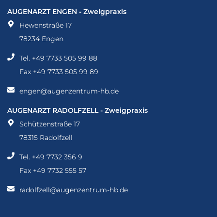
Augenarzt Engen - Zweigpraxis
AUGENARZT ENGEN - Zweigpraxis
Hewenstraße 17
78234 Engen
Tel. +49 7733 505 99 88
Fax +49 7733 505 99 89
engen@augenzentrum-hb.de
Augenarzt Radolfzell - Zweigpraxis
AUGENARZT RADOLFZELL - Zweigpraxis
Schützenstraße 17
78315 Radolfzell
Tel. +49 7732 356 9
Fax +49 7732 555 57
radolfzell@augenzentrum-hb.de